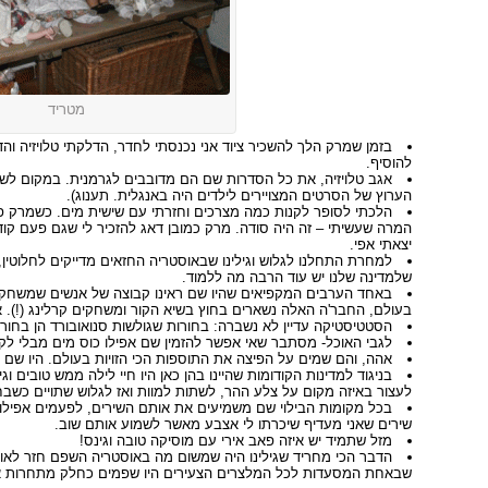
מטריד
בזמן שמרק הלך להשכיר ציוד אני נכנסתי לחדר, הדלקתי טלויזיה והד
להוסיף.
אגב טלויזיה, את כל הסדרות שם הם מדובבים לגרמנית. במקום לשי
הערוץ של הסרטים המצויירים לילדים היה באנגלית. תענוג).
הלכתי לסופר לקנות כמה מצרכים וחזרתי עם שישית מים. כשמרק פ
המרה שעשיתי – זה היה סודה. מרק כמובן דאג להזכיר לי שגם פעם קוד
יצאתי אפי.
למחרת התחלנו לגלוש וגילינו שבאוסטריה החזאים מדייקים לחלוטין
שלמדינה שלנו יש עוד הרבה מה ללמוד.
באחד הערבים המקפיאים שהיו שם ראינו קבוצה של אנשים שמשחקים
בעולם, החבר'ה האלה נשארים בחוץ בשיא הקור ומשחקים קרלינג (!). א
הסטטיסטיקה עדיין לא נשברה: בחורות שגולשות סנואובורד הן בחורו
לגבי האוכל- מסתבר שאי אפשר להזמין שם אפילו כוס מים מבלי לק
אהה, והם שמים על הפיצה את התוספות הכי הזויות בעולם. היו שם כ
בניגוד למדינות הקודומות שהיינו בהן כאן היו חיי לילה ממש טובים ו
לעצור באיזה מקום על צלע ההר, לשתות למוות ואז לגלוש שתויים כשבח
בכל מקומות הבילוי שם משמיעים את אותם השירים, לפעמים אפילו 
שירים שאני מעדיף שיכרתו לי אצבע מאשר לשמוע אותם שוב.
מזל שתמיד יש איזה פאב אירי עם מוסיקה טובה וגינס!
הדבר הכי מחריד שגילינו היה שמשום מה באוסטריה השפם חזר לאופ
שבאחת המסעדות לכל המלצרים הצעירים היו שפמים כחלק מתחרות א