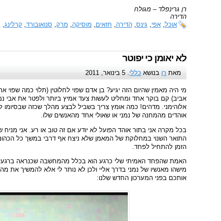
רן גרינפלד – מגולח
הדירה
אוכל
,
אפי
,
גינס
,
הדירה
,
חזאים
,
מוסיקה
,
מרק
,
סנואובורד
,
קרלינג
,
ר
לא יאומן כי יפוטר
מאת
רן
בנושא
כללי
. 5 בינואר, 2011
מי היה מאמין שהיום הזה יגיע? בן אדם שפוי לחלוטין (תלוי כמה שפוי 
אביב) קם בוקר אחד ומחליט לעשות צעד אמיץ ביותר ולפטר את אבי נמנ
אלוהימני. מדהים! כמה אומץ צריך בשביל לבצע מהלך שכזה שבסיומו 
אוהדים מהמחנה של נמני או שאולי אחד מהאנשים שלו.
בכל מקרה אני בתור אוהד הפועל לא יודע אם זה טוב או רע. אני מני
הזמן להתחיל לפחד.
האמת שהפחד האמיתי שלי כרגע הוא בכלל מהמחשבה שכנראה ברגעים 
מישהו מאנשיו של נמני בדרך אליי ולכן לא נותר לי אלא להמשיך את 
אותכם בפני המערכון החדש שלנו: