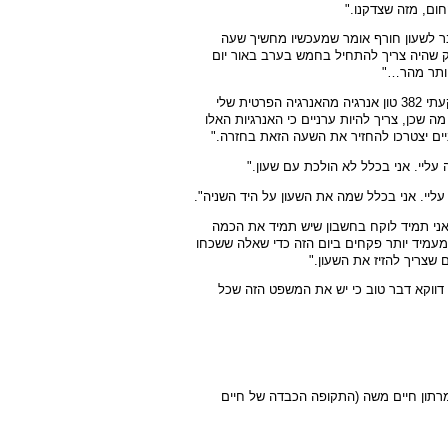
ום, מזה שצדקנו."
ר לשעון חורף אומר שמעכשיו מחשיך שעה
ק שהיה צריך להתחיל בחמש בערב באור יום
יותר מהר…"
: "אני חושב שכל תושבי ישראל יכולים להודות לי על זה שהשקעתי 382 טון אנרגיה מהאנרגיה הפרטית שלי
 שכן, צריך להיות ערניים כי האנרגיות האלו
ניים יצטרכו להחזיר את השעה הזאת בחזרה."
ליי. אני בכלל לא הולכת עם שעון."
ליי. אני בכלל שמה את השעון על היד השניה".
נן אני תמיד לוקח בחשבון שיש תמיד את הכמה
מעמיד יותר פקחים ביום הזה כדי שאלה ששכחו
שצריך להזיז את השעון."
 דווקא דבר טוב כי יש את המשפט הזה שכל
רתון חיים משה (התקופה הכבדה של חיים