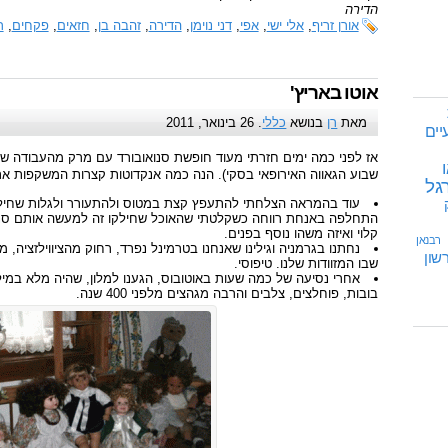
הדירה
אורן זריף
,
אלי ישי
,
אפי
,
דני נוימן
,
הדירה
,
זהבה בן
,
חזאים
,
פקחים
,
ר
אוטו באריץ'
מאת
רן
בנושא
כללי
. 26 בינואר, 2011
יים
אז לפני כמה ימים חזרתי מעוד חופשת סנואובורד עם מרק מהעבודה ש
ו
שבוע הגאווה האירופאי בסקי). הנה כמה אנקדוטות קצרות המשקפות את 
גל
עוד בהמראה הצלחתי להתעפץ קצת במטוס ולהתעורר ולגלות שחיל
התחלפה באנחת רווחה כשקלטתי שהאוכל שחילקו זה למעשה אותם סנדוו
קלוי ואיזה משהו נוסף בפנים.
רבנאן
נחתנו בגרמניה וגילינו שאנחנו בטרמינל נפרד, רחוק מהציווילזציה,
שון
שבו המזוודות שלנו. טיפוסי.
אחרי נסיעה של כמה שעות באוטובוס, הגענו למלון, שהיה מלא במילי
בובות, פוחלצים, צלבים והרבה מגהצים מלפני 400 שנה.