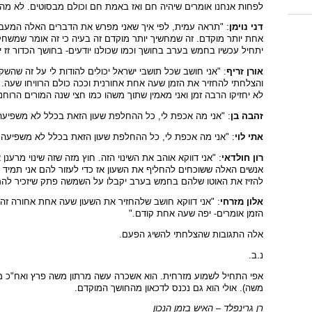
לפחות אנחנו אומרים שיהיה חם ואז באמת חם וכולם מבסוטים. לא מהח
דני נוימן
: "תראה עמית, לפי איך שאני מפרש את הדברים האלה המעב
אחת יותר מוקדם. זה שמחשיך יותר מוקדם זה בעיה כי זה אומר שמשח
יתחיל עכשיו בחמש בערב בחושך וכמו שכולנו יודעים- בחושך הכדור זז 
אורן זריף
והצלחתי להחזיר את הזמן שעה אחת אחורנית וככה כולם הרוויחו שעה. מה
לא יחזיקו הרבה זמן ואני מאמין שתוך משהו כמו חצי שנה המורים הרוח
זהבה בן
: "אני מה אכפת לי, כל ההחלפת שעון הזאת בכלל לא משפיעה ע
אתי לוי
: "אני מה אכפת לי, כל ההחלפת שעון הזאת בכלל לא משפיעה ע
רון חולדאי
: "אני דווקא אוהב את השינוי הזה. חוץ מזה שזה שינוי מרע
אנשים האלה ששוכחים להחליף את השעון אז כדי לעזור להם אני תמיד 
להזיז את האוטו שלהם בחמש בערב יקבלו על השמשה פתק שיזכיר להם 
אלון מזרחי
: "אני דווקא חושב שלהחזיר את השעון שעה אחת אחורה זה
הזמן אומרים- יפה שעה אחת קודם."
אלה התגובות שהצלחתי להשיג הפעם.
נ.ב.
אפי התחיל לשמוע מזרחית. הוא אשכרה עשה מרתון משה פרץ ואח"כ מ
משה). אולי הוא גם נכנס לדכאון מהחושך המוקדם.
רן גרינפלד – האיש בזמן הנכון