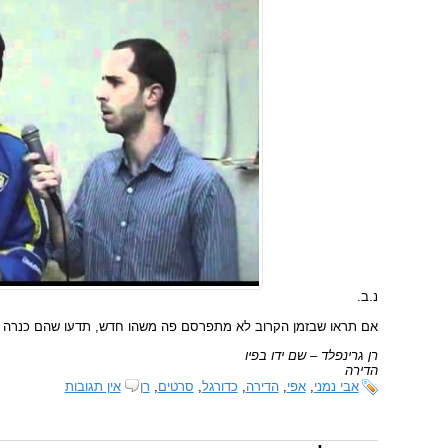
נ.ב.
אם תראו שבזמן הקרוב לא מתפרסם פה משהו חדש, תדעו שהם כנרה תפ
רן גרינפלד – שם ידו בפיו
הדירה
אבי נמני
,
אפי
,
הדירה
,
כדורגל
,
סרטים
,
רן
אין תגובות