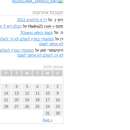
תגובות אחרונות
רועי נ.
על
דו"ח מילואים 2011
סקס « Hadira21.com
על
הבלוז (יש לי א
ח.
על
Guess who's back?
רן
על
מסעותיי בארץ לעולם לא (כי לעולם
לא אחזור לשם)
היקיקומורי סאן
על
מסעותיי בארץ לעולם
לא (כי לעולם לא אחזור לשם)
אוגוסט 2026
F
T
W
T
M
S
7
6
5
4
3
2
14
13
12
11
10
9
21
20
19
18
17
16
28
27
26
25
24
23
31
30
« Aug