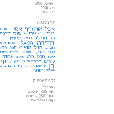
אוגוסט 2009
יולי 2009
יוני 2009
תגי הנינג'ה
אפי
אוכל
אורן זריף
בחורות
בירה
גינס
דוד כרע
ג'ירף
גייז
בירו
דור
דוריטו'ס
דניאל
דני נוימן
הדירה
הפועל
וידא
התפוחים
חזאים
חו"ל
כדור
חניה
זהבה בן
מוזיקה
כסף
משחק
מוסיקה
מילואים
סקס
עבודה
סרט
סאבווי
סרטים
קרנף
פקחים
צ'יקמוק
פרנץ פרדיננד
רן
שינה
שירים
שמעון גר
שחקנים
תומר
תאילנד
כל מני עניינים
התחבר
פיד
RSS
לפוסטים
הזנת
RSS
לתגובות
WordPress.org