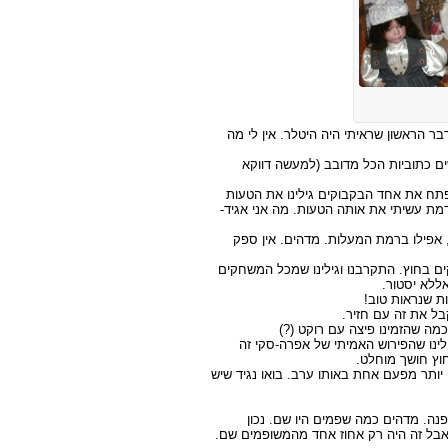
בר הראשון שראיתי היה היטלר. אין לי מה
ם כתוביות הכל מדובב (למעשה דווקא
תח את אחד הבקבוקים גילינו את הטעות
מת עשיתי את אותה הטעות. מה אני אגיד-
, אפילו ברמת המעלות. מדהים. אין ספק
 בחוץ. התקרבנו וגילינו שמכל המשחקים
ללא יסטור.
ת שנראות טוב!
בל את זה עם חזיר.
מה שהזמינו פיצה עם רוקט (?)
גילינו שהפירוש האמיתי של אפרה-סקי זה
וץ חושך מוחלט.
יותר מפעם אחת באותו ערב. בואו נגיד שיש
נה. מדהים כמה שפמים היו שם. נכון
בל זה היה רק אחוז אחד מהמשופמים שם.