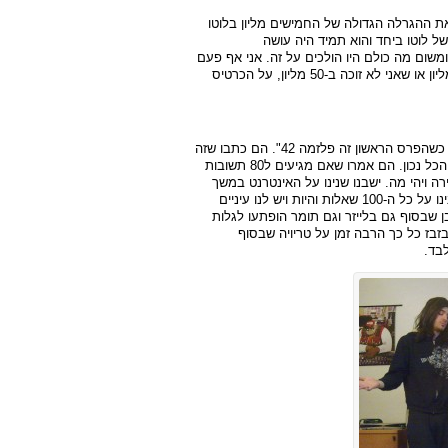
ת ההגרלה הגדולה של החמישים מליון בלוטו
 לוטו ביחד והוא תמיד היה עושה
משום מה כולם היו הולכים על זה. אני אף פעם
לא הייתי לוקח בזה חלק. מבחינתי אין שום הבדל אם אני לא זוכה ב-3 מליון או שאני לא זוכה ב-50 מליון, על הכרטיס
בחודש שעבר בלייזר פירסמו חידון טריויה של 100 שאלות קשות במיוחד כשהפרס הראשון זה פלזמה 42". הם כתבו שזה
כמו פסיכומטרי- צריך לענות על כמה שיותר שאלות ואין סיכוי לענות על הכל נכון. הם אמרו שאם מגיעים ל80 תשובות
 ויהי מה. ישבנו שנינו על האינטרנט במשך
יומיים וחרשנו על גוגל, ויקיפדיה ויוטיוב במטרה לענות על הכל. בסוף ענינו על כל ה-100 שאלות והיות ויש לנו עיניים
 שבסוף גם בלייזר וגם תומר הופתעו לגלות
ך לבזבז כל כך הרבה זמן על טריויה שבסוף
בד.