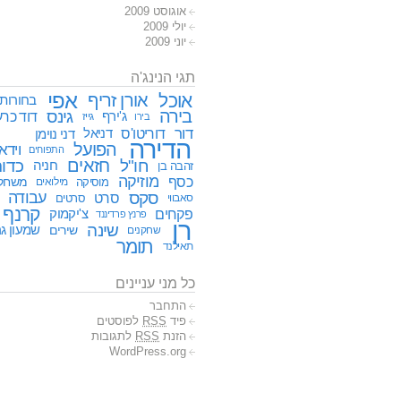
אוגוסט 2009
יולי 2009
יוני 2009
תגי הנינג'ה
אפי
אוכל
אורן זריף
בחורות
בירה
גינס
דוד כרע
ג'ירף
גייז
בירו
דור
דוריטו'ס
דניאל
דני נוימן
הדירה
הפועל
וידא
התפוחים
חזאים
חו"ל
כדור
חניה
זהבה בן
מוזיקה
כסף
משחק
מוסיקה
מילואים
סקס
עבודה
סרט
סאבווי
סרטים
קרנף
פקחים
צ'יקמוק
פרנץ פרדיננד
רן
שינה
שירים
שמעון גר
שחקנים
תומר
תאילנד
כל מני עניינים
התחבר
פיד
RSS
לפוסטים
הזנת
RSS
לתגובות
WordPress.org