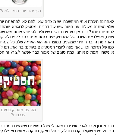
מיץ עגבניות. תומר למה?
לאחרונה היכתה אותי המחשבה- יש מוצרים שאין להם לאן להתפתח יותר.
שלא השתנה מעולם. אני חושב שיש עוד דברים. מסטיק לדוגמא. שמתם 
להתפתח יותר? כבר אין טעמים חדשים שיכולים להפתיע אותנו מאז ש
שנים, ואפילו את הצורה של המסטיק שינו בזמנו מפס רחב לקפסולה קטנ
האחרונות הדבר היחידי שמשנים במוצר הזה הוא האריזה שלו. כל שנה י
כמו של תרופה וכו'… אני פונה ליוצרי המסטיקים בעולם: בחייאת, תנו 
או משהו, תפתיעו אותנו. כמה סוגים של מנטה כבר אפשר ליצור? זה הכל
מה עם מסטיק בטעם
עגבניות?
דבר אחרון וקצר לגבי מוצרים- נמאס לי שכל המוצרים שיוצאים במהדו
הכי טעימים: שוקולד קרם בורלה, ביסלי טאקו, נס קפה אגוזים ואפילו קלי