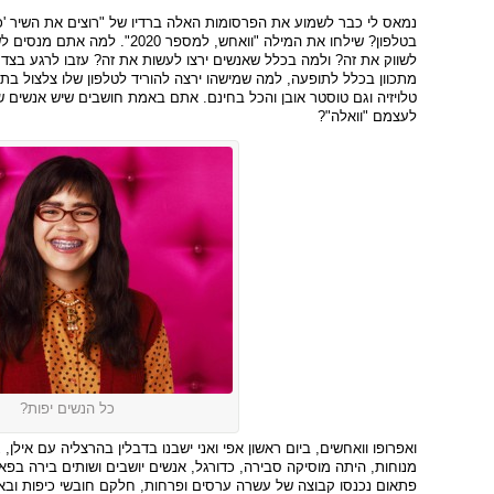
נמאס לי כבר לשמוע את הפרסומות האלה ברדיו של "רוצים את השיר 'כ
בטלפון? שילחו את המילה "וואחש, למ
לשווק את זה? ולמה בכלל שאנשים ירצו לעשות את זה? עזבו לרגע בצד
מתכוון בכלל לתופעה, למה שמישהו ירצה להוריד לטלפון שלו צלצול בתש
טלויזיה וגם טוסטר אובן והכל בחינם. אתם באמת חושבים שיש אנשים 
לעצמם "וואלה"?
כל הנשים יפות?
ואפרופו וואחשים, ביום ראשון אפי ואני ישבנו בדבלין בהרצליה עם אילן
מנוחות, היתה מוסיקה סבירה, כדורגל, אנשים יושבים ושותים בירה בפא
פתאום נכנסו קבוצה של עשרה ערסים ופרחות, חלקם חובשי כיפות וב