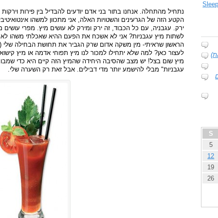
נתחיל מהתחלה. אנחנו בתור בני אדם יודעים להבדיל בין פירות וירקות 
הקטע הזה של הגרעינים והשטויות האלה, אני מתכוון למשהו אינטואיטיבי 
ירק. עגבניה, עם כל הכבוד, זה ירק ומירק לא עושים מיץ. מפרי עושים 
לשתות מיץ עגבניות? אני לא אשכח את הפעם ההיא שאכלתי משהו לא טו
הראשון שראיתי- מין משקה אדום שרק הגביר את תחושת הבחילה שלי (מי
לעצור כאן? למה שלא יתחילו למכור לנו מיץ תפוחי אדמה או מיץ קישו
ת)
מיץ שום בצל! יש מצב שהסיבה היחידה שהמיץ הזה קיים היא כדי שמבוג
עגבניות" מבלי להישמע יותר מדי דבילים. אבל זאת רק השערה שלי.
S
5
12
19
26