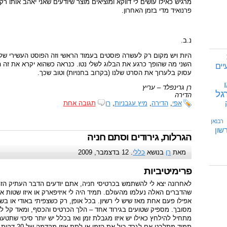
מרגיש כאילו עושים לי דווקא ומוציאים מוצר שיודעים שאני יאהב אותו רק 
פרנואיד מדי בזמן האחרון.
נ.ב.
היות ויש מקום רק לעשרה פוסטים בעמוד הראשי וזה הפוסט העשירי שלי
השני מה שהופך כרגע את הבלוג לשלי נטו. כנראה כשהוא יקרא את זה ה
יים
עסוק בלערוך את הסרט שלנו (בקרוב בחנויות) וטוב שכך.
ו
רן גרינפלד – עריץ
גל
הדירה
אפי
,
הדירה
,
מיץ עגבניות
,
רן
תגובה אחת
רבנאן
שון
הגרלות, גירודים וסתם חניה
מאת
רן
בנושא
כללי
. 12 בדצמבר, 2009
פרימיטיביות
לאחרונה יצא לי להשתמש בכרטיסי חניה, אתם יודעים הדבר העתיק הזה
שהדברים האלה נעלמו מהעולם. תמיד היה לי איזיפארק או איזו שטות 
אפילו פעם אחת מאז שיש לי רשיון. בכל אופן, רק כשצפיתי באודי או 
מסובך. מספיק שטועים בגירוד אחד – הלך הכרטיס והכסף, ומאד קל ל
מתחיל להילחץ כאילו יש איזו מגבלת זמן ואז בכלל יש יותר סיכוי שתטע
תמיד מתלבט א