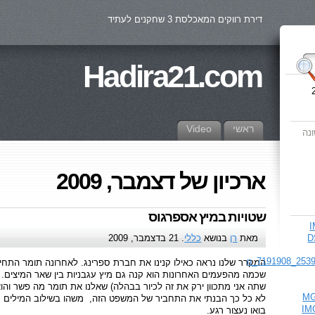
דירת רווקים המאכלסת 3 שחקנים לעתיד
Hadira21.com
ראשי
Video
נה
ארכיון של דצמבר, 2009
שטויות במיץ אספרגוס
מאת
רן
בנושא
כללי
. 21 בדצמבר, 2009
המקרר שלנו נראה כאילו קנינו את חברת ספרינג. לאחרונה תומר התחי
שכמה מהפעמים האחרונות הוא קנה גם מיץ עגבניות בין שאר המיצים. 
שתה אני מתכוון ירק את זה לכיור בבהלה) שאלנו את תומר מה פשר והוא
לא כל כך הבנתי את התחביר של המשפט הזה, משהו בשילוב המילים "ה
בואו נעצור רגע.