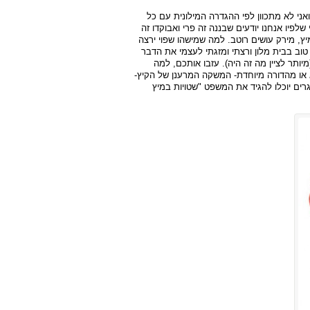
ואני לא מתכוון לפי ההגדרה המילונית עם כל
שלפיו אנחנו יודעים שבננה זה פרי ואבוקדו זה
מיץ, מירק עושים רוטב. למה שמישהו שפוי ירצה
ב בבית מלון ורצתי ומזגתי לעצמי את הדבר
ותר לציין מה זה היה). עזבו אותכם, למה
א או מהדורה מיוחדת- המשקה המרענן של הקיץ-
רים יוכלו להגיד את המשפט "שטויות במיץ