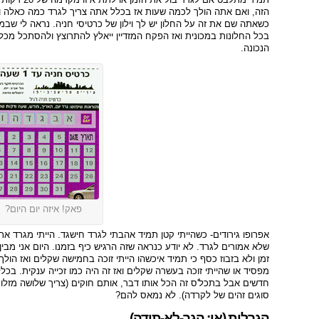
הזה, ואם אתה הולך לכמה שעות אז בכלל אתה צריך לגרד כמה כאלה ואז
כשאתה שם את זה על החלון יש לך וילון של כרטיסי חניה. נראה לי שבמ
בכל החלונות במכונית ואז הפקח המזדיין ייאלץ להתרוצץ ולהסתכל מכל
הנכונה.
פאק! איזה יום היום?
אפרופו גירודים- כשהייתי קטן תמיד אהבתי לגרד חישגד. הייתי מגרד 
שלא אמורים לגרד. לא יודע כנראה שזה הרגיש כיף בזמנו. היום אני מבין אי
זמן ולא בזבוז כסף כי תמיד איכשהו הייתי זוכה בחמישה שקלים ואז הול
מפסיד או שהייתי זוכה בעשרה שקלים ואז זה היה כמו זכייה ענקית. בכ
חדשים אבל בתכל'ס זה הכל אותו דבר, אותם חוקים (צריך שלושה מזלות
סוגים זהים של לקרדה). לא נמאס להם?
הגרלות (או: הגר-לא-תודה)