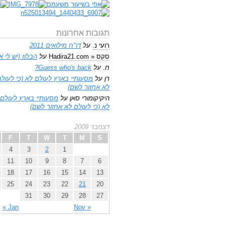
תגובות אחרונות
רועי נ.
על
דו"ח מילואים 2011
סקס « Hadira21.com
על
הבלוז (יש לי א
ח.
על
Guess who's back?
רן
על
מסעותיי בארץ לעולם לא (כי לעולם
לא אחזור לשם)
היקיקומורי סאן
על
מסעותיי בארץ לעולם
לא (כי לעולם לא אחזור לשם)
דצמבר 2009
F
T
W
T
M
S
4
3
2
1
11
10
9
8
7
6
18
17
16
15
14
13
25
24
23
22
21
20
31
30
29
28
27
Jan »
« Nov