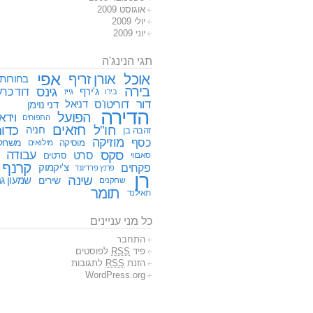
אוגוסט 2009
יולי 2009
יוני 2009
תגי הנינג'ה
אפי
אוכל
אורן זריף
בחורות
בירה
גינס
דוד כרע
ג'ירף
גייז
בירו
דור
דוריטו'ס
דניאל
דני נוימן
הדירה
הפועל
וידא
התפוחים
חזאים
חו"ל
כדור
חניה
זהבה בן
מוזיקה
כסף
משחק
מוסיקה
מילואים
סקס
עבודה
סרט
סאבווי
סרטים
קרנף
פקחים
צ'יקמוק
פרנץ פרדיננד
רן
שינה
שירים
שמעון גר
שחקנים
תומר
תאילנד
כל מני עניינים
התחבר
פיד
RSS
לפוסטים
הזנת
RSS
לתגובות
WordPress.org