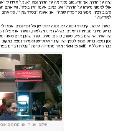
שזה על הדרך. אני יודע טוב מאד מה על הדרך ומה לא. אל תגידו לי "את
אולי לאסוף מישהו על הדרך?" ואני כמובן אענה "אין בעיה", ואז אתם תמ
סיבוב רציני, ממש בפריפריה שמה", ואני אענה "בסדר גמור", ואז אתם תג
למודיעין?"
ובאותו הקשר, קיבלתי הכוונה לא נכונה ללוקיישן של הצילומים. אמרו ל
בדיוק מירבי מבחינת הזמנים. כשלא ראינו מצלמות, תאורה או אפילו נע
של העיר. אין שום בעיה, טעות, טועים, טעינו. קורה שהבן אדם טועה ונו
נכון נמצא בדיוק סמוך לסניף של קרנף והלוקיישן האמיתי נמצא במקום שכ
כבר התעללות. (Note to self: מחר מתחילה סדנת "קבלת דברים בפרופורציה", אסור לפספס)
שלום, אני רן ואני קרנפוס אוב