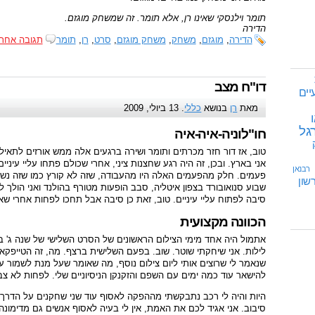
תומר וילנסקי שאינו רן, אלא תומר. זה שמשחק מוגזם.
הדירה
הדירה
,
מוגזם
,
משחק
,
משחק מוגזם
,
סרט
,
רן
,
תומר
תגובה אחת
דו"ח מצב
יים
מאת
רן
בנושא
כללי
. 13 ביולי, 2009
ו
גל
חו"לוניה-איה-איה
טוב, אז דור חזר מכרתים ותומר ושירה ברגעים אלה ממש אורזים לתאילנד
אני בארץ. ובכן, זה היה רגע שחצנות ציני, אחרי שכולם פתחו עליי עיני
רבנאן
פעמים. חלק מהפעמים האלה היו מהעבודה, שזה לא קורץ כמו שזה נשמע
שון
שבוע סנואובורד בצפון איטליה, סבב הופעות מטורף בהולנד ואני הולך
סיבה לפתוח עליי עיניים. טוב, זאת כן סיבה אבל תחכו לפחות אחרי שאנ
הכוונה מקצועית
אתמול היה אחד מימי הצילום הראשונים של הסרט השלישי של שנה ג' בביה
לילות. אני שיחקתי שוטר. שוב. בפעם השלישית ברצף. מה, זה הטייפקאס
שנאמר לי שרוצים אותי ליום צילום נוסף, מה שאומר שעל מנת לשמור על 
להישאר עוד כמה ימים עם השפם והזקנקן הניסיוניים שלי. לפחות לא 
היות והיה לי רכב נתבקשתי מההפקה לאסוף עוד שני שחקנים על הדרך. 
סיבוב. אני אגיד לכם את האמת, אין לי בעיה לאסוף אנשים גם מדימונה 