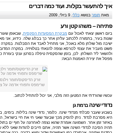
איך להתעשר בקלות. ועוד כמה דברים
מאת
תומר
בנושא
כללי
. 9 ביולי, 2009
פתיחה – משהו קטן ורע
ביום ראשון יצאתי לאכול עם
מבקרת המסעדות הסקסית
, שבאופן שעור
שונות בעיר, בתמורה ללכתוב עליהן אחר כך בבלוג שלה. כידוע, אני מא
ישיבה מול שולחן מלא באוכל, אני מתחיל לאבד את הסבלנות. במקרה 
פשוט מעביר את עצמי לכורסא וצופה להנאתי בטלוויזיה. במקרה המדובר
ולהשאר ליד השולחן. לכן, בזמן שהסקסית טיפלה בסרטן ענקי בעזרת כ
מפסל את יצירת האמנות הבאה:
זורק הדיסקוס/תומר וילנסק
שרימפס ותפוחי אדמה על צ
עכשיו שהורדתי את המטען הזה מלבי, אני יכול להתחיל לכתוב.
נדודי שינה
ב
ר
מ
ת
ג
ן
בשבוע שעבר סבלתי מנדודי שינה. כלומר, נדודי שינה בלילות. בימים, בא
היא מסרבת לנדוד. ניתן להסיק מכך שבעוד שאני חי את חיי בישראל, השעו
באיזור זמן אחר. השמועה אומרת שהוא נצפה לאחרונה על חוף ים בתולי 
תהיה הסיבה לנדודי השינה אשר תהיה, אתם חייבים להודות שאני ללא שי
בסדנת שתיקה, אבסורדי כמו האפשרות שדור ימצא בדירה. ככה אבסורד