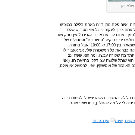
שלא ישן
ית. איזה פקח נותן דו"ח באחת בלילה במוצ"ש
ל אתה צריך לעקוב כי כל שני מטר יש שלט
ן באדום-לבן את איזורי הגרירה? אין ספק שזו
ל-אביבי בחוקיה "המיוחדים" והמנוולים של
העיר הזו. זה כמו השוטר שמחכה לך ב-18:59 בצומת שבה אסור לפנות שמאלה בין 17:00 ל- 19:00. אבל בחזרה
יקח כבר את כל המשכורת שלי, אני אעביר לו
 יותר מה שקורה עכשיו. ומה הוא עושה עם
וא שותל שלושה עצי דקל. בחייאת רון. (ואני
איזכור של אוסישקין. יופי, להפועל אין אולם,
ם הלילה. המצוי – מישהו יציע לי לשתות בירה
יהיה לי על מה להתלונן, כמו שאני אוהב.
קנים
,
שינה
אין תגובות