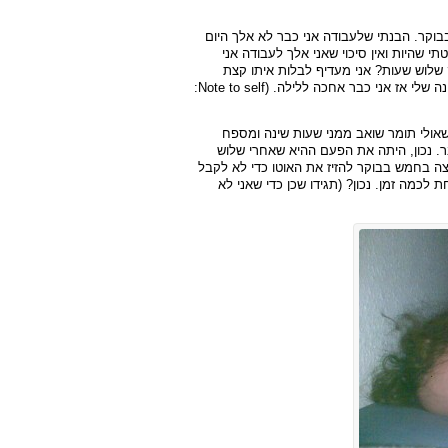
בבוקר. הבנתי שלעבודה אני כבר לא אלך היום
שהיות ואין סיכוי שאני אלך לעבודה אני
שלוש שעות? אני מעדיף לבלות איתו קצת
במקום לישון. כמובן שהוא ישן עכשיו, ואני כבר איבדתי את מומנטום השינה שלי אז אני כבר אחכה ללילה. (Note to self:
שאולי תומר שואב ממני שעות שינה ומספח
ר. נכון, היתה את הפעם ההיא שאחרי שלוש
ה בחמש בבוקר להזיז את האוטו כדי לא לקבל
 לכמה זמן. נכון? (תגידו שכן כדי שאני לא