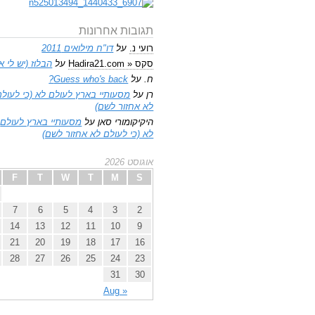
תגובות אחרונות
רועי נ.
על
דו"ח מילואים 2011
סקס « Hadira21.com
על
הבלוז (יש לי א
ח.
על
Guess who's back?
רן
על
מסעותיי בארץ לעולם לא (כי לעולם
לא אחזור לשם)
היקיקומורי סאן
על
מסעותיי בארץ לעולם
לא (כי לעולם לא אחזור לשם)
אוגוסט 2026
F
T
W
T
M
S
7
6
5
4
3
2
14
13
12
11
10
9
21
20
19
18
17
16
28
27
26
25
24
23
31
30
« Aug