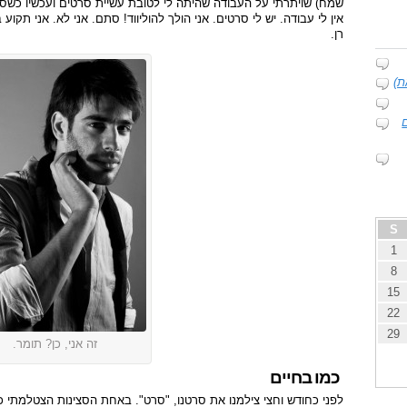
שמח) שויתרתי על העבודה שהיתה לי לטובת עשיית סרטים ועכשיו כשסיי
אין לי עבודה. יש לי סרטים. אני הולך להוליווד! סתם. אני לא. אני תקו
רן.
ת)
S
1
8
15
22
29
זה אני, כן? תומר.
כמו בחיים
לפני כחודש וחצי צילמנו את סרטנו, "סרט". באחת הסצינות הצטלמתי כש