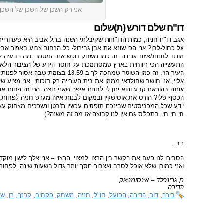
אני רק השכן של השכן של השכן 
דו"ח שלם דורש (ת)שלום
אגב דו"ח חניה, כמות הדו"חות שקיבלתי השנה בתל אביב היא שערוריית
על כחול-לבן? אני הכי שונא את אבן גבירול- כל הרחוב צבוע באפור אב
מותר לחנות/איזור גרירה. זה כמו משחק חפש את המטמון. מה הבעיה לסמ
התעשייה הכי ריווחית בארץ שמסתמכת על חוסר הידע של הציבור הלא ת
אליי, אני חושב שחולדאי מממן את בית העירייה רק בזכותי. אני מציע ש
אותה בהוראת קבע והוא יתן לי לחנות איפה שאני רוצה. הרי זה פחות או
הכסף שלי? הורס את אוסישקין ובמקום לבנות איזה מגרש חניה לפחות, ה
יודע שכל המכביסטים שבינכם תופסים עכשיו ת'בטן ונשפכים מצחוק עצם ה
חי חי חי. בתכל'ס גם אין לנו קבוצה אז מה זה משנה?)
נ.ב.
הסבירו לנו פעם את הקשר בין הרצוי למצוי. הרצוי – אני אלך לישון מוקד
ואני כמובן שלא אוכל לסרב ואצבור חסך יותר גדול בשעות שינה. לפחות 
רן גרינפלד – אינסומניאק
הדירה
בירה
,
דור
,
הדירה
,
הפועל
,
חו"ל
,
חניה
,
משחק
,
פקחים
,
קרנף
,
רן
,
שח